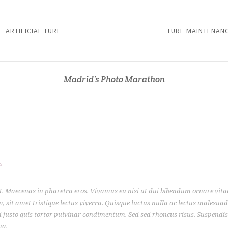
ARTIFICIAL TURF
TURF MAINTENAN
Madrid’s Photo Marathon
s
. Maecenas in pharetra eros. Vivamus eu nisi ut dui bibendum ornare vitae a
m, sit amet tristique lectus viverra. Quisque luctus nulla ac lectus malesu
nd justo quis tortor pulvinar condimentum. Sed sed rhoncus risus. Suspendi
na.