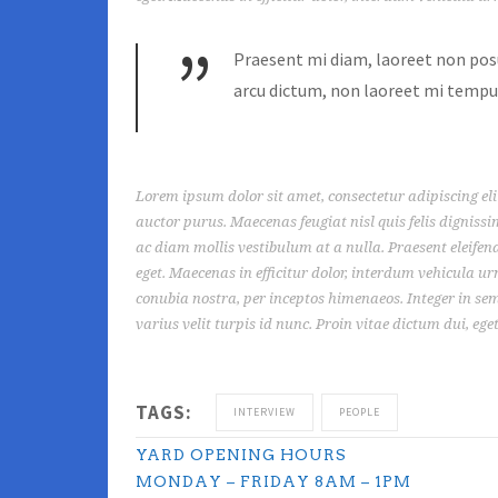
”
Praesent mi diam, laoreet non posu
arcu dictum, non laoreet mi tempus
Lorem ipsum dolor sit amet, consectetur adipiscing elit
auctor purus. Maecenas feugiat nisl quis felis dignissi
ac diam mollis vestibulum at a nulla. Praesent eleife
eget. Maecenas in efficitur dolor, interdum vehicula urn
conubia nostra, per inceptos himenaeos. Integer in sem
varius velit turpis id nunc. Proin vitae dictum dui, e
TAGS:
INTERVIEW
PEOPLE
YARD OPENING HOURS
MONDAY – FRIDAY 8AM – 1PM